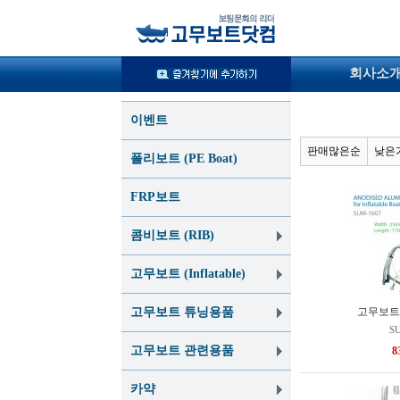
회사소
이벤트
판매많은순
낮은
폴리보트 (PE Boat)
FRP보트
콤비보트 (RIB)
고무보트 (Inflatable)
고무보트 튜닝용품
고무보트용
S
고무보트 관련용품
8
카약