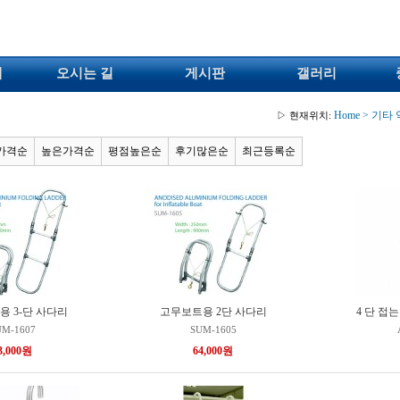
개
오시는 길
게시판
갤러리
Home
>
기타 
▷ 현재위치:
가격순
높은가격순
평점높은순
후기많은순
최근등록순
 3-단 사다리
고무보트용 2단 사다리
4 단 접
UM-1607
SUM-1605
3,000원
64,000원