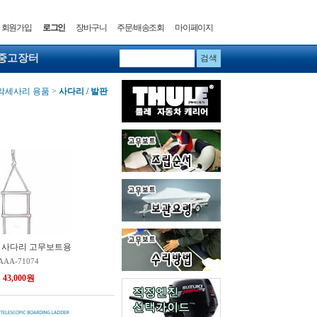
회원가입
로그인
장바구니
주문/배송조회
마이페이지
중고장터
악세사리 용품
>
사다리 / 발판
는 사다리 고무보트용
AAA-71074
43,000원