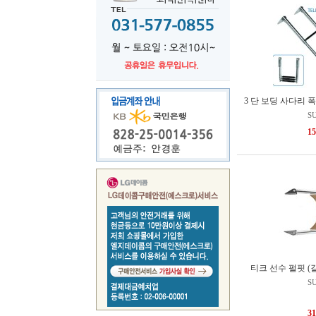
3 단 보딩 사다리 폭: 2
S
1
티크 선수 펄핏 (길
S
3