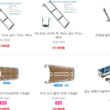
3단 보딩 사다리 폭: 30cm, 길이 37cm -
1cm, 길이: 37cm - 98cm
트랜솜 발판 폭
98cm
UM-3008
SUM-3003
57,000원
167,000원
접는 갱웨이 (알루미늄) 
이 65cm)[주문 수입품]
티크 선수 펄핏 [주문 수입품]
UM-1082
SUM-108Y
19,000원
310,000원