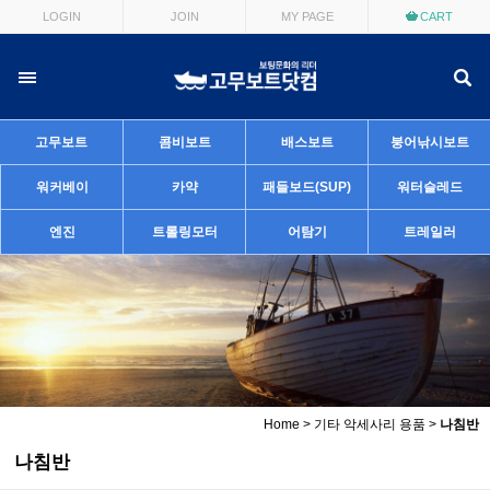
LOGIN
JOIN
MY PAGE
CART
고무보트
콤비보트
배스보트
붕어낚시보트
워커베이
카약
패들보드(SUP)
워터슬레드
엔진
트롤링모터
어탐기
트레일러
Home
>
기타 악세사리 용품
>
나침반
나침반