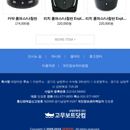
카약 콤파스/나침반
리치 콤파스/나침반 Explorer
리치 콤파스/나침반 Explorer
174,000원
220,000원
220,000원
MORE ITEM +
오시는 길
|
게시판
|
갤러리
|
중고장터
이용약관
|
개인정보처리방침
회사명
대양마린
주소
▷지번주소 : 경기도 남양주시 수석동 281번지 ▷도로명주소 : 경기도 남양주
시 강변북로 715-28
사업자 등록번호
212-02-56682
대표
안경훈
전화
031-577-0855
팩스
031-577-0857
통신판매업신고번호
제2009-경기남양주-0167
개인정보관리책임자
안경훈
Copyright ©
2009-2016
대양마린
.
All rights reserved.