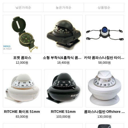
낮은가격순
높은가격순
상품명순
포켓 콤파스
소형 부착식&흡착식 콤파스
카약 콤파스/나침반 타이다운
12,000원
18,400원
58,000원
RITCHIE 화이트 51mm
RITCHIE 51mm
콤파스/나침반 Offshore 55
83,000원
103,000원
130,000원