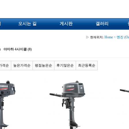
개
오시는 길
게시판
갤러리
Home
>
엔진 (Ou
▷ 현재위치:
)
야마하 4사이클 (8)
가격순
높은가격순
평점높은순
후기많은순
최근등록순