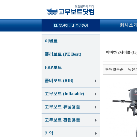
회사소
이벤트
야마하 2사이클 (15
폴리보트 (PE Boat)
FRP보트
판매많은순
낮은
콤비보트 (RIB)
고무보트 (Inflatable)
고무보트 튜닝용품
고무보트 관련용품
카약