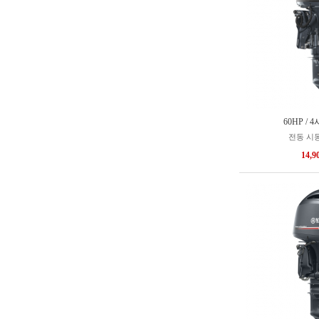
60HP / 
전동 시동
14,9