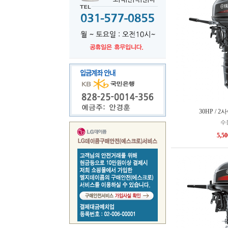
30HP / 
수
5,5