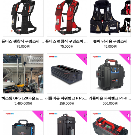
폰터스 팽창식 구명조끼 PL-8500
폰터스 팽창식 구명조끼 PL-8600
솔릭 낚시용 구명조끼
75,000원
75,000원
45,000원
하스윙 GPS 120파운드 S버전
리튬이온 파워뱅크 PT-S010SB
리튬이온 파워뱅크 PT-H070SB
3,480,000원
159,000원
550,000원