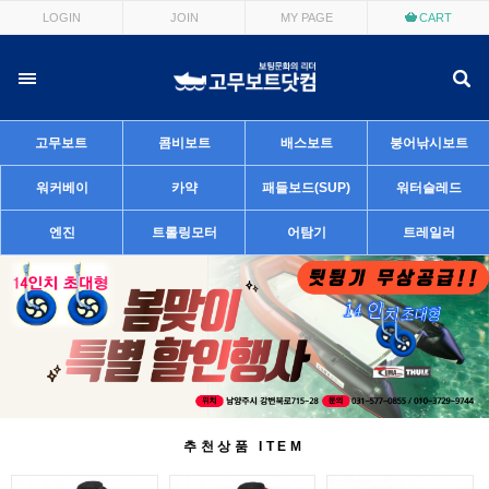
LOGIN
JOIN
MY PAGE
CART
고무보트
콤비보트
배스보트
붕어낚시보트
워커베이
카약
패들보드(SUP)
워터슬레드
엔진
트롤링모터
어탐기
트레일러
추천상품 ITEM