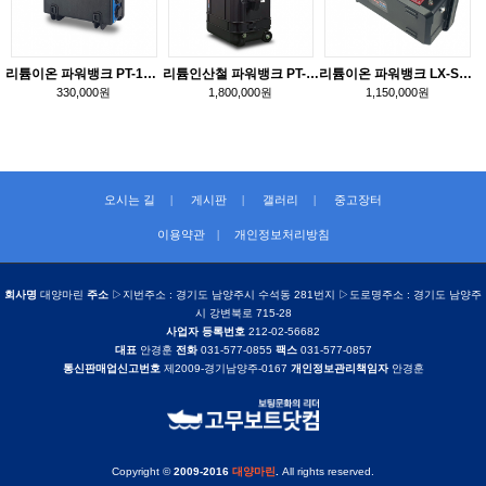
리튬이온 파워뱅크 PT-15H32A
리튬인산철 파워뱅크 PT-15GK240A
리튬이온 파워뱅크 LX-S180SB
330,000원
1,800,000원
1,150,000원
오시는 길
|
게시판
|
갤러리
|
중고장터
이용약관
|
개인정보처리방침
회사명
대양마린
주소
▷지번주소 : 경기도 남양주시 수석동 281번지 ▷도로명주소 : 경기도 남양주
시 강변북로 715-28
사업자 등록번호
212-02-56682
대표
안경훈
전화
031-577-0855
팩스
031-577-0857
통신판매업신고번호
제2009-경기남양주-0167
개인정보관리책임자
안경훈
Copyright ©
2009-2016
대양마린
.
All rights reserved.